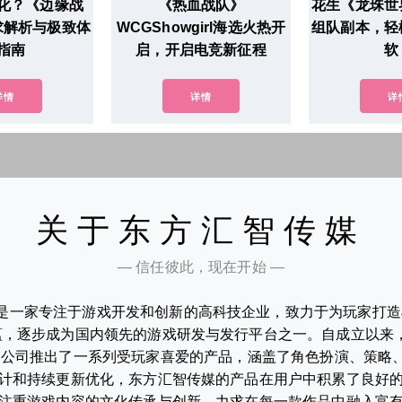
化？《边缘战
《热血战队》
花生《龙珠世
求解析与极致体
WCGShowgirl海选火热开
组队副本，轻
指南
启，开启电竞新征程
软
详情
详情
详
关于东方汇智传媒
— 信任彼此，现在开始 —
是一家专注于游戏开发和创新的高科技企业，致力于为玩家打造丰
，逐步成为国内领先的游戏研发与发行平台之一。自成立以来
。公司推出了一系列受玩家喜爱的产品，涵盖了角色扮演、策略
计和持续更新优化，东方汇智传媒的产品在用户中积累了良好
注重游戏内容的文化传承与创新，力求在每一款作品中融入富